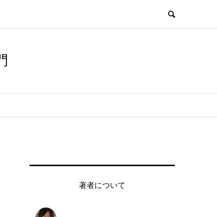
門
著者について