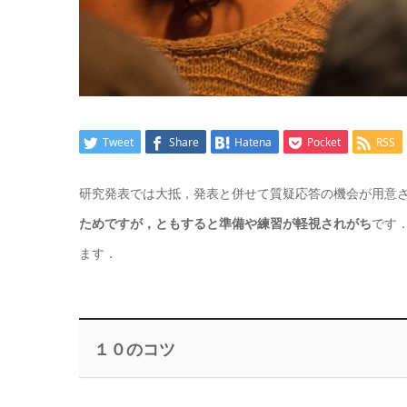
Tweet
Share
Hatena
Pocket
RSS
研究発表では大抵，発表と併せて質疑応答の機会が用意
ためですが，ともすると準備や練習が軽視されがち
です
ます．
１０のコツ