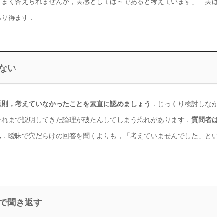
うまく答えられませんが，実感としては～であると考えています」「実
あり得ます．
ない
原則，考えていなかったことを素直に認めましょう
．じっくり検討しな
それまで説明してきた論理が破たんしてしまう恐れがあります．
質問者
ん
．曖昧で穴だらけの回答を聞くよりも，「考えていませんでした」と
で聞き返す