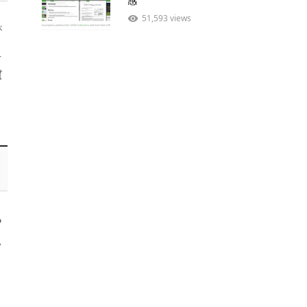
感
51,593 views
が
え
質
る
し