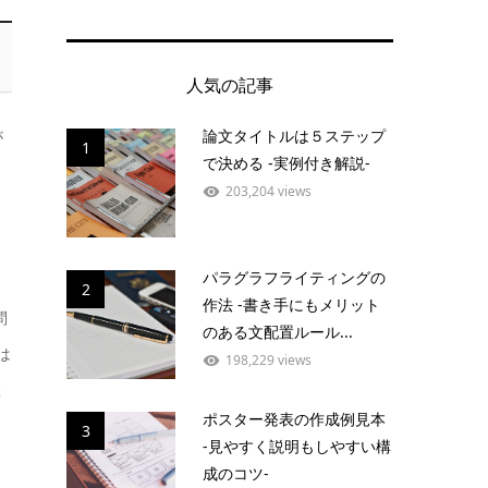
人気の記事
論文タイトルは５ステップ
が
1
で決める -実例付き解説-
203,204 views
パラグラフライティングの
2
作法 -書き手にもメリット
問
のある文配置ルール...
は
198,229 views
数
ポスター発表の作成例見本
3
-見やすく説明もしやすい構
成のコツ-