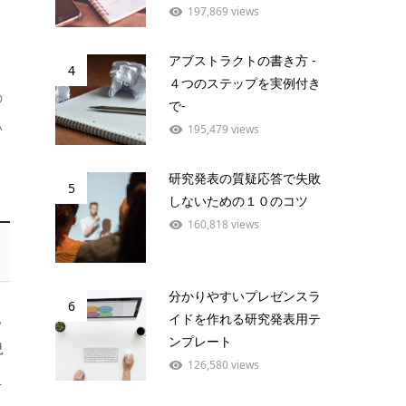
197,869 views
アブストラクトの書き方 -
4
４つのステップを実例付き
の
で-
い
195,479 views
研究発表の質疑応答で失敗
5
しないための１０のコツ
160,818 views
分かりやすいプレゼンスラ
6
イドを作れる研究発表用テ
，
ンプレート
説
126,580 views
え