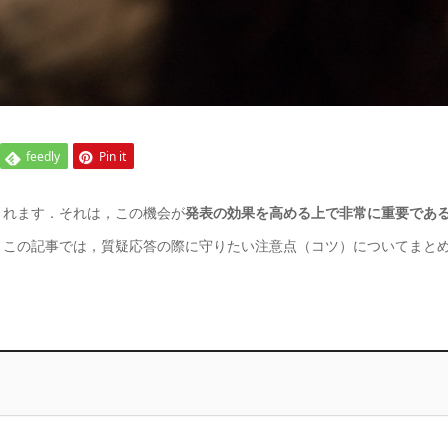
feedly
Pin it
されます．それは，この機会が
発表の効果を高める上で非常に重要であ
．この記事では，質疑応答の際に守りたい注意点（コツ）についてまと