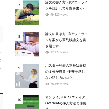
は
論文の書き方 -➀アウトライ
7
ンを設計して草案を書く-
99,820 views
論文の書き方 -➁アウトライ
8
ン草案から要約版論文を書
き起こす-
か
92,178 views
は
ポスター発表の本番は最初
9
い
の１分が勝負 -不安を感じ
ない話し方のコツ-
78,495 views
オンラインLaTeXエディタ
10
Overleafの導入方法と使用