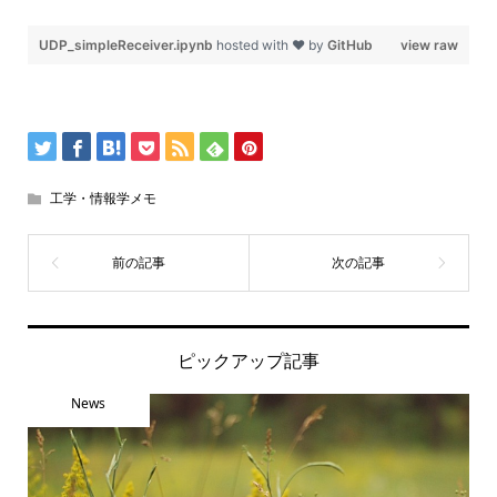
UDP_simpleReceiver.ipynb
hosted with ❤ by
GitHub
view raw
工学・情報学メモ
ピックアップ記事
News