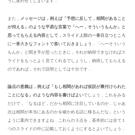
うに迷わせてしまいます．
また，
メッセージは，例えば「予想に反して，相関があること
が伺える」のような平易な言葉で「へー，そういうもんか」と
思ってもらえる内容として，
スライド上部の一番目立つところ
．「へーそういう
に一番大きなフォントで書いておきましょう
もんか」と聞き手が思ったときに，それが納得できなければス
ライドをもっとよく見てくれるでしょうし，納得してもらえる
のであれば，それで説明としては十分です．
論点の意義は，例えば「もし相関があれば仮説が裏付けられた
ことになる」のような内容を書けばよい
でしょう．これをみる
だけで，「なるほど，だから相関に注目しているのか．じゃあ
次は相関が本当にあるのかを確かめる話に移るんだな」という
ように案内できますよね．これらの３点を，基本的には全て１
つのスライドの中に記載しておくようにするとよいでしょう．