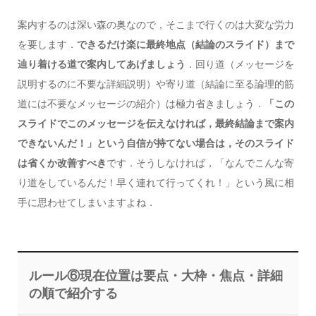
案内するのは深い森の奥なので，そこまで行くのは大変な労力
を要します．
できるだけ楽に最終地点（結論のスライド）まで
辿り着ける道で案内してあげましょう
．回り道（メッセージを
説明するのに不要な詳細説明）や寄り道（結論に至る論理的筋
道には不要なメッセージの紹介）は極力省きましょう．
「この
スライドでこのメッセージを伝えなければ，最終結論まで案内
できないんだ！」という自信が持てない場合は，そのスライド
は省くか改善すべき
です．そうしなければ，「なんでこんな寄
り道をしているんだ！早く連れて行ってくれ！」という風に相
手に思わせてしまいますよね．
ルール⑥現在位置は要点・大枠・焦点・詳細
の順で紹介する