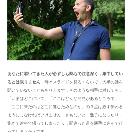
あなたに着いてきた人が必ずしも熱心で注意深く，集中してい
るとは限りません
．時々スライドを見るくらいで，大半の話を
聞いていないこともありえます．そのような相手に対しても，
「いまはどこにいて」「ここはどんな発見があるところで」
「ここに来たのはどこに進むためなのか」の３点は必ず伝わる
ようにしなければいけません．さもないと，迷子になったり，
飽きて途中で帰ってしまったり，間違った道を勝手に進んで行
ってしまうからです．