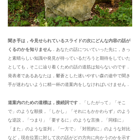
聞き手は，今見せられているスライドの次にどんな内容の話が
くるのかを知りません
．あなたの話についていった先に，きっ
と素晴らしい知識や発見が待っているだろうと期待をしていた
としても，そこに辿り着くための話の道筋は知らないのです．
発表者であるあなたは，鬱蒼とした迷いやすい森の途中で聞き
手が迷わないように精一杯の道案内をしなければいけません．
道案内のための道標は，接続詞です
．「したがって」「そこ
で」のような順接，「しかし」「それにもかかわらず」のよう
な逆説，「つまり」「要するに」のような言換，「同様に」
「また」のような並列，「一方で」「対照的に」のような対比
など，現在位置に対して次の話がどの方向に向かうのかを示す