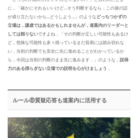
に，「確かにそれもいいけど…そう判断するなら，この後の話
が成り立たないから…どうしよう…」のような
どっちつかずの
立場は，謙虚ではあるかもしれませんが，道案内のリーダーと
しては頼りない
ですよね．「その判断が正しい可能性もあるけ
ど，危険な可能性も多々残っているまだ容易には踏み切れな
い．当初の判断でも安全に先に進めることがわかっているか
ら，今回は当初の判断のまま先に進みます．」のような，
説得
力のある揺らぎない立場での説明を心がけましょう
．
ルール⑧質疑応答も道案内に活用する