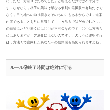
に，ただ「方法Ｂはだめでした」と答えるだけでは不十分で
す．なぜなら，相手の興味は単なる個別の選択肢の有無だけで
なく，目的地への辿り着き方そのものにもあるからです．道案
内者であることを常に意識して，「方法Ｂではだめでした．こ
の結論にたどり着くには〇〇が不可欠なのです．〇〇は方法Ａ
にはありますが，方法Ｂにはないのです．」のように説明すれ
ば，方法Ａで案内したあなたへの信頼感も高められますよね．
ルール⑨終了時間は絶対に守る