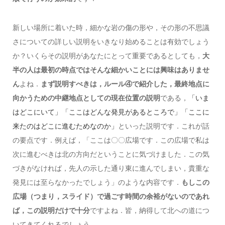
新しい場所に着いた時，細かな岩の傷の形や，その形の不思議
さについての詳しい説明をいきなり始めることは有効でしょう
か？いくらその説明があなたにとって重要であるとしても，
大
半の人は最初の時点ではそんな細かいことには興味はありませ
ん
よね．
まず説明すべきは，ルール④で紹介した，最終地点に
向かうための中継地点としての現在位置の説明
である，
「いま
はどこにいて」「ここはどんな発見があるところで」「ここに
といった説明です．これが話
来たのはどこに進むためなのか」
の要点です．例えば，「ここは〇〇広場です．この広場で私は
次に進むべきは北の方向だということに気づけました．この気
づきがなければ，先人の示した通り東に進んでしまい，貴重な
発見には至らなかったでしょう」のような内容です．
もしこの
広場（つまり，スライド）で過ごす時間の余裕がないのであれ
ば，この説明だけで十分
ですよね．皆，納得して北への道につ
いてきてくれるでしょう．