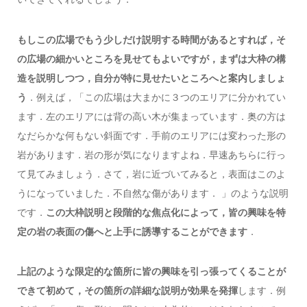
もしこの広場でもう少しだけ説明する時間があるとすれば，そ
の広場の細かいところを見せてもよいですが，まずは大枠の構
造を説明しつつ，自分が特に見せたいところへと案内しましょ
う
．例えば，「この広場は大まかに３つのエリアに分かれてい
ます．左のエリアには背の高い木が集まっています．奥の方は
なだらかな何もない斜面です．手前のエリアには変わった形の
岩があります．岩の形が気になりますよね．早速あちらに行っ
て見てみましょう．さて，岩に近づいてみると，表面はこのよ
うになっていました．不自然な傷があります． 」のような説明
です．
この大枠説明と段階的な焦点化によって，皆の興味を特
定の岩の表面の傷へと上手に誘導することができます
．
上記のような限定的な箇所に皆の興味を引っ張ってくることが
できて初めて，その箇所の詳細な説明が効果を発揮
します．例