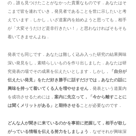
の，誰も見つけたことがなかった貴重なものです．あなたはそ
こまで皆を連れていき，発見者であることを世に示したいと考
えています．しかし，いざ道案内を始めようと思っても，相手
が「大変そうだけど是非行きたい！」と思わなければそもそも
着いてきませんよね．
発表でも同じです．あなたは難しく込み入った研究の結果興味
深い発見をし，素晴らしいものを作り出しました．あなたは研
究発表の場でその成果を伝えたいとします．しかし，
「自分が
伝えたい発見」をただ好き勝手に話すだけでは，あなたの話に
興味を持って着いてくる人を増やせません
．発表という道案内
を成功させるためには，
案内に先立って，「今から離すことに
は聞くメリットがある」と期待させる
ことが必要なのです．
どんな人が聞きに来ているのかを事前に把握して，相手が欲し
がっている情報を伝える努力をしましょう
．なぜそれが興味深