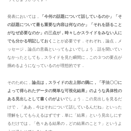
発表においては，
「今何の話題について話しているのか」「そ
の話題について最も重要な内容は何なのか」「それを語ること
がなぜ必要なのか」の三点が，時々しかスライドをみない人に
でも分かる明記しておく
ことが必要です．それぞれ，論点，メ
ッセージ，論点の意義といってもよいでしょう．話を聞いてい
なかったとしても，スライドを見た瞬間に，この３つの要点が
掴めるようになっているのが理想的です．
そのために，
論点は，スライドの左上部の隅に，「手法〇〇に
よって得られたデータの簡単な可視化結果」のような具体性の
ある見出しとして書くのがよい
でしょう．この見出しを見るだ
けで，「ああ，今はそれについて話しているんだね」といった
理解をしてもらえるはずです．単に「結果」という見出しにす
るだけでは，「色々ある結果の，どの結果のこと？」というよ