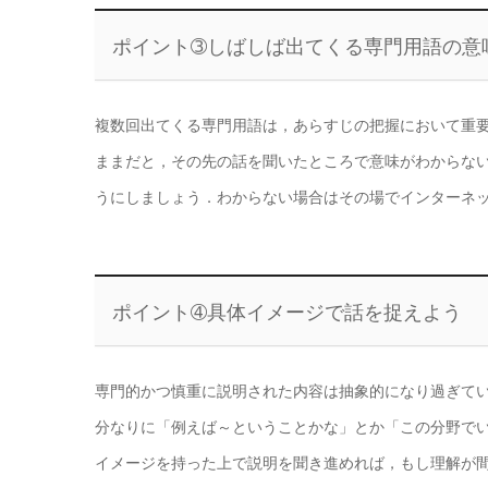
ポイント➂しばしば出てくる専門用語の意
複数回出てくる専門用語は，あらすじの把握において重
ままだと，その先の話を聞いたところで意味がわからな
うにしましょう．わからない場合はその場でインターネ
ポイント➃具体イメージで話を捉えよう
専門的かつ慎重に説明された内容は抽象的になり過ぎて
分なりに「例えば～ということかな」とか「この分野で
イメージを持った上で説明を聞き進めれば，もし理解が