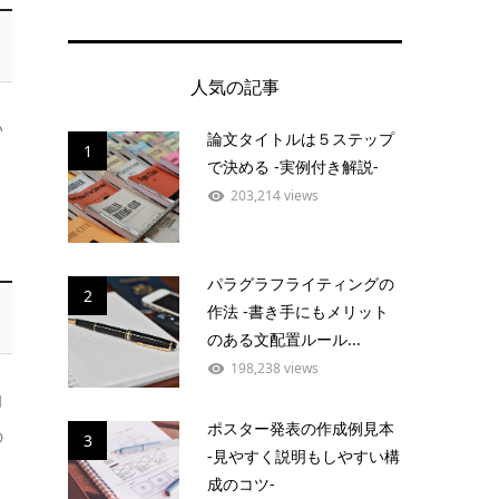
人気の記事
い
論文タイトルは５ステップ
1
よ
で決める -実例付き解説-
203,214 views
．
パラグラフライティングの
2
作法 -書き手にもメリット
のある文配置ルール...
198,238 views
自
ポスター発表の作成例見本
の
3
-見やすく説明もしやすい構
メ
成のコツ-