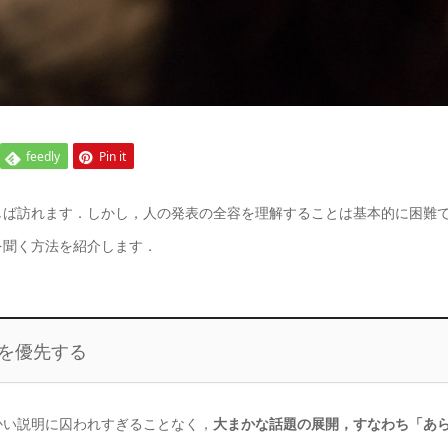
feedly
Pin it
しば訪れます．しかし，人の発表の全容を理解することは基本的に困難
を聞く方法を紹介します．
を優先する
かい説明に囚われすぎることなく，
大まかな話題の展開，すなわち「あ