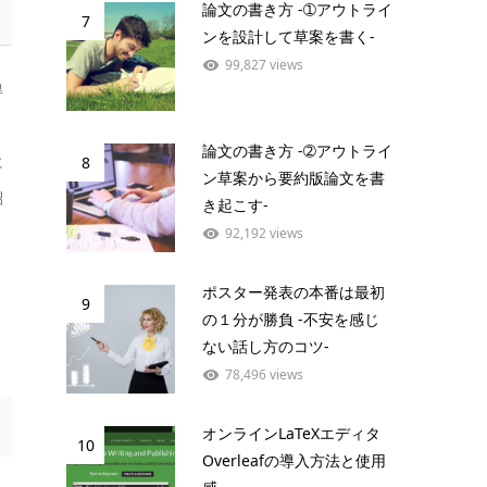
論文の書き方 -➀アウトライ
7
ンを設計して草案を書く-
99,827 views
得
論文の書き方 -➁アウトライ
に
8
ン草案から要約版論文を書
紹
き起こす-
92,192 views
ポスター発表の本番は最初
9
の１分が勝負 -不安を感じ
ない話し方のコツ-
78,496 views
オンラインLaTeXエディタ
10
Overleafの導入方法と使用