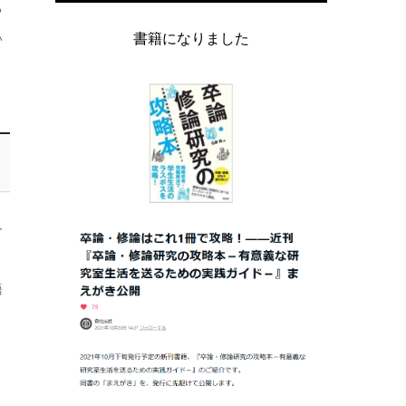
る
書籍になりました
い
今
．
語