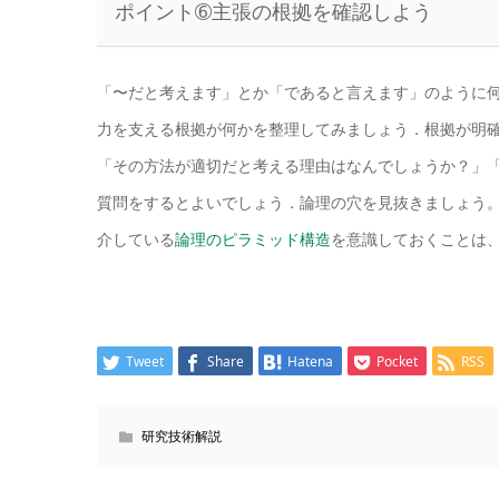
ポイント➅主張の根拠を確認しよう
「〜だと考えます」とか「であると言えます」のように
力を支える根拠が何かを整理してみましょう．根拠が明
「その方法が適切だと考える理由はなんでしょうか？」
質問をするとよいでしょう．論理の穴を見抜きましょう
介している
論理のピラミッド構造
を意識しておくことは
Tweet
Share
Hatena
Pocket
RSS
研究技術解説