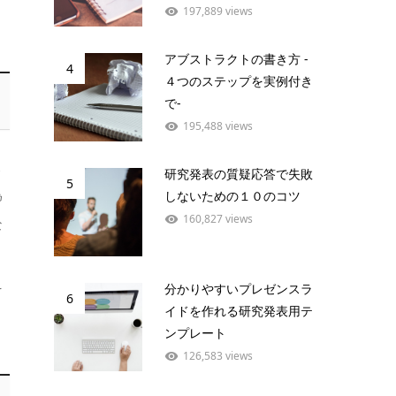
197,889 views
アブストラクトの書き方 -
4
４つのステップを実例付き
で-
195,488 views
よ
研究発表の質疑応答で失敗
5
為
しないための１０のコツ
160,827 views
な
う
え
分かりやすいプレゼンスラ
6
イドを作れる研究発表用テ
ンプレート
126,583 views