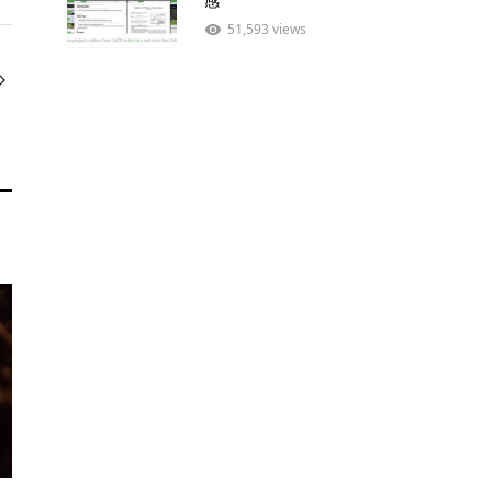
感
51,593 views