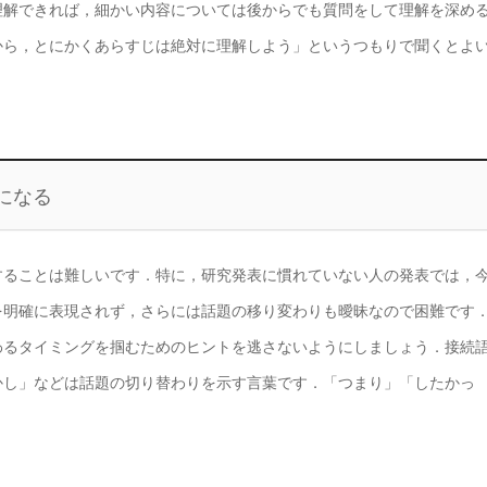
理解できれば，細かい内容については後からでも質問をして理解を深め
から，とにかくあらすじは絶対に理解しよう」というつもりで聞くとよ
になる
することは難しいです．特に，研究発表に慣れていない人の発表では，
を明確に表現されず，さらには話題の移り変わりも曖昧なので困難です
わるタイミングを掴むためのヒントを逃さないようにしましょう．接続
かし」などは話題の切り替わりを示す言葉です．「つまり」「したかっ