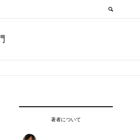
門
著者について